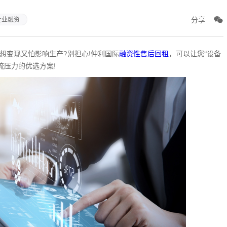
分享
企业融资
变现又怕影响生产?别担心!仲利国际
融资性售后回租
，可以让您“设备
流压力的优选方案!