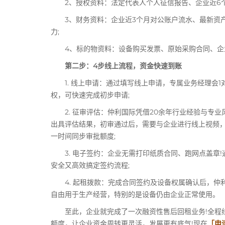
2、授权资料：法定代表人个人征信报告、企业近6个
3、财务资料：企业近3个月对公账户流水、最新资产
力;
4、标的物资料：设备购买发票、原始采购合同、企业
第二步：4步线上流程，资金快速到账
1. 线上申请：通过填写线上申请，专属业务经理会1
权，可快速完成初步申请;
2. 征审评估：仲利国际凭借20余年行业经验与专业
出具评估结果，初审通过后，需要与企业进行线上视频
一时间同步审批额度;
3. 电子签约：企业无需打印纸质合同、跑网点盖章!
安全又高效搞定签约流程;
4. 起租拨款：完成合同签约及设备权属确认后，仲
自由用于生产经营，特别的是设备仍由企业正常使用。
至此，企业就完成了一次融资性售后回租业务!全程线
额度，让企业资金周转更灵活，发展更有底气!现在
「申