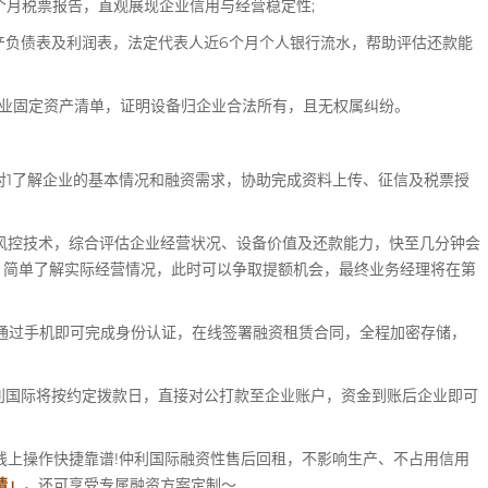
月税票报告，直观展现企业信用与经营稳定性;
负债表及利润表，法定代表人近6个月个人银行流水，帮助评估还款能
固定资产清单，证明设备归企业合法所有，且无权属纠纷。
对1了解企业的基本情况和融资需求，协助完成资料上传、征信及税票授
风控技术，综合评估企业经营状况、设备价值及还款能力，快至几分钟会
，简单了解实际经营情况，此时可以争取提额机会，最终业务经理将在第
通过手机即可完成身份认证，在线签署融资租赁合同，全程加密存储，
利国际将按约定拨款日，直接对公打款至企业账户，资金到账后企业即可
上操作快捷靠谱!仲利国际融资性售后回租，不影响生产、不占用信用
请」
，还可享受专属融资方案定制～