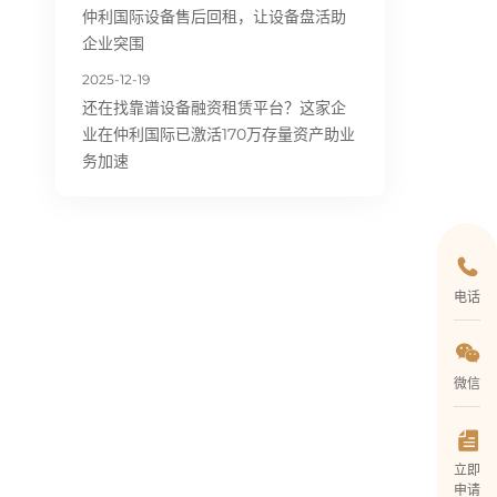
仲利国际设备售后回租，让设备盘活助
企业突围
2025-12-19
还在找靠谱设备融资租赁平台？这家企
业在仲利国际已激活170万存量资产助业
务加速
电话
微信
立即
申请