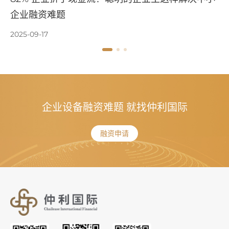
难题
仅几步到账
2025-09-10
企业设备融资难题 就找仲利国际
融资申请