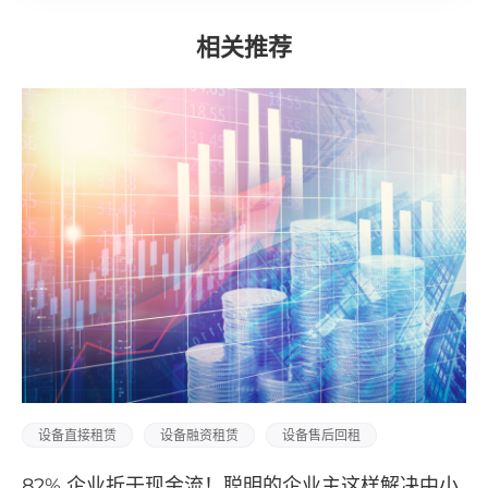
相关推荐
租赁
设备融资租赁
设备售后回租
设备直接租赁
企业折于现金流！聪明的企业主这样解决中小
企业缺钱急