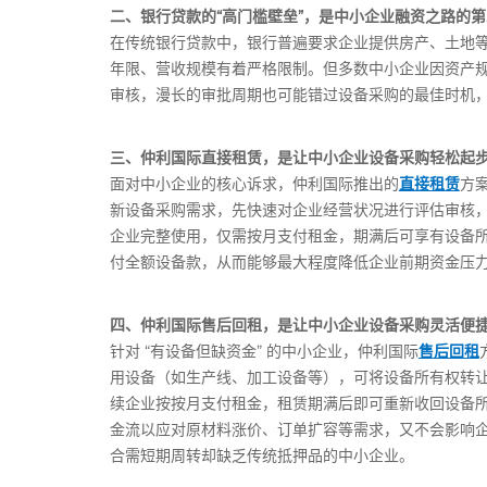
二、银行贷款的“高门槛壁垒”，是中小企业融资之路的
在传统银行贷款中，银行普遍要求企业提供房产、土地
年限、营收规模有着严格限制。但多数中小企业因资产
审核，漫长的审批周期也可能错过设备采购的最佳时机，导
三、仲利国际直接租赁，是让中小企业设备采购轻松起
面对中小企业的核心诉求，仲利国际推出的
直接租赁
方
新设备采购需求，先快速对企业经营状况进行评估审核
企业完整使用，仅需按月支付租金，期满后可享有设备所
付全额设备款，从而能够最大程度降低企业前期资金压
四、仲利国际售后回租，是让中小企业设备采购灵活便
针对 “有设备但缺资金” 的中小企业，仲利国际
售后回租
用设备（如生产线、加工设备等），可将设备所有权转
续企业按按月支付租金，租赁期满后即可重新收回设备
金流以应对原材料涨价、订单扩容等需求，又不会影响企
合需短期周转却缺乏传统抵押品的中小企业。