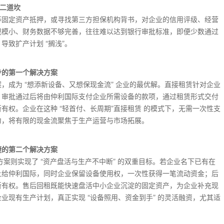
第二道坎
等固定资产抵押，或寻找第三方担保机构背书，对企业的信用评级、经营
规模小、财务数据不够完善，往往难以达到银行审批标准，即便少数通过
致扩产计划 “搁浅”。
步的第一个解决方案
案，成为 “想添新设备、又想保现金流” 企业的最优解。直接租赁针对企业
，审批通过后将由仲利国际支付企业所需设备的款项，通过租赁形式交付
有权。企业在这种 “轻首付、长周期”直接租赁 的模式下，无需一次性支
力，将有限的现金流聚焦于生产运营与市场拓展。
捷的第二个解决方案
方案则实现了 “资产盘活与生产不中断” 的双重目标。若企业名下已有在
让给仲利国际，同时企业保留设备使用权，一次性获得一笔流动资金；后
所有权。售后回租既能快速盘活中小企业沉淀的固定资产，为企业补充现
业现有生产计划，真正实现 “设备照用、资金到手” 的灵活融资，尤其适