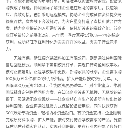
率，才能承接激增的市场订单，可临近年底资金周转紧张，设备采
购款成了难题。仲利国际了解到企业迫在眉睫的需求后，快速响
应、高效对接，创新采用远程模式，协助企业完成征信资料提交与
额度评估，省去线下奔波耗时，为客户量身打造了直接租赁合作方
案，助力企业提前购入所需新设备。依托新设备的高效产能，该企
业订单量较之前暴涨2倍，来年第一季度直接实现6%—7%的稳定
获利，成功将旺季红利转化为实实在在的收益，夯实了行业竞争
力。
无独有偶，浙江绍兴某塑料加工有限公司，则是通过仲利国际
售后回租模式，顺利拿下暑期校具订单、实现口碑与盈利双丰收。
彼时正值暑期，正是学校集中更换、新购家具的旺季，企业需采购
100多万五金件和100多万纸制品，扩大产能以按时交付订单，可
面临300万元资金缺口，传统融资屡屡碰壁。针对企业痛点，仲利
国际精准定制售后回租方案，在知晓企业设备无抵押、无尾款的前
提下，灵活适配企业现状——让企业将自有生产设备所有权出售给
仲利国际，企业再通过租赁方式保留设备使用权，同时快速获得
300万元专项资金，轻松填补资金缺口。有了资金支持，企业顺利
完成原材料采购、扩大产能，按时交付符合学校需求的产品，凭借
优质品质获得客户认可，实现获利倍增，更在行业内积累了良好口