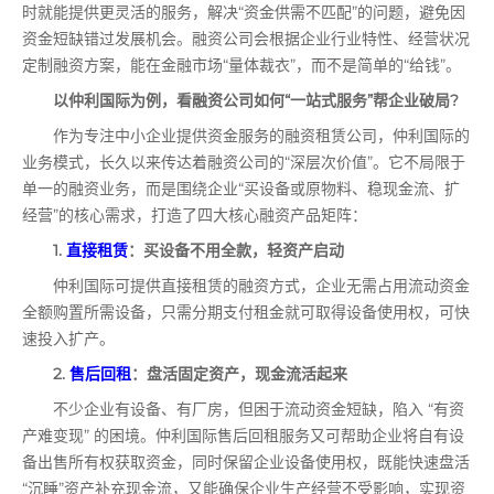
时就能提供更灵活的服务，解决“资金供需不匹配”的问题，避免因
资金短缺错过发展机会。融资公司会根据企业行业特性、经营状况
定制融资方案，能在金融市场“量体裁衣”，而不是简单的“给钱”。
以仲利国际为例，看融资公司如何“一站式服务”帮企业破局?
作为专注中小企业提供资金服务的融资租赁公司，仲利国际的
业务模式，长久以来传达着融资公司的“深层次价值”。它不局限于
单一的融资业务，而是围绕企业“买设备或原物料、稳现金流、扩
经营”的核心需求，打造了四大核心融资产品矩阵：
1.
直接租赁
：买设备不用全款，轻资产启动
仲利国际可提供直接租赁的融资方式，企业无需占用流动资金
全额购置所需设备，只需分期支付租金就可取得设备使用权，可快
速投入扩产。
2.
售后回租
：盘活固定资产，现金流活起来
不少企业有设备、有厂房，但困于流动资金短缺，陷入 “有资
产难变现” 的困境。仲利国际售后回租服务又可帮助企业将自有设
备出售所有权获取资金，同时保留企业设备使用权，既能快速盘活
“沉睡”资产补充现金流，又能确保企业生产经营不受影响，实现资