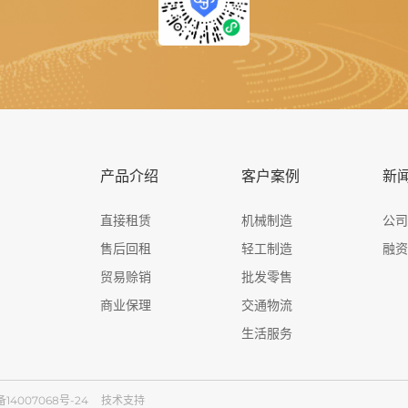
产品介绍
客户案例
新
直接租赁
机械制造
公
售后回租
轻工制造
融
贸易赊销
批发零售
商业保理
交通物流
生活服务
备14007068号-24
技术支持