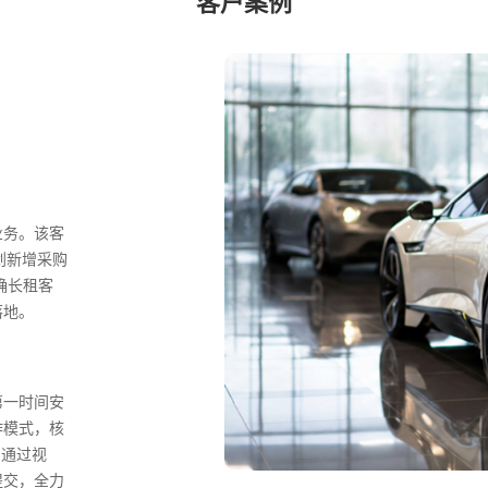
客户案例
业务。该客
划新增采购
确长租客
落地。
第一时间安
作模式，核
户通过视
提交，全力