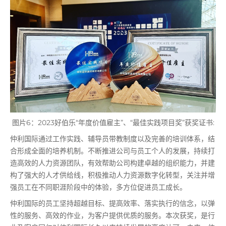
图片6：2023好伯乐“年度价值雇主”、“最佳实践项目奖”获奖证书:
仲利国际通过工作实践、辅导员带教制度以及完善的培训体系，结
合形成全面的培养机制。不断推进公司与员工个人的发展，持续打
造高效的人力资源团队，有效帮助公司构建卓越的组织能力，并建
构了强大的人才供给线，积极推动人力资源数字化转型，关注并增
强员工在不同职涯阶段中的体验，多方位促进员工成长。
仲利国际的员工坚持超越目标、提高效率、落实执行的信念，以弹
性的服务、高效的作业，为客户提供优质的服务。本次获奖，是行