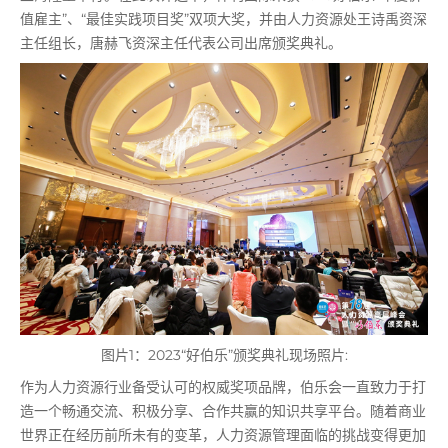
值雇主”、“最佳实践项目奖”双项大奖，并由人力资源处王诗禹资深
主任组长，唐赫飞资深主任代表公司出席颁奖典礼。
图片1：2023“好伯乐”颁奖典礼现场照片:
作为人力资源行业备受认可的权威奖项品牌，伯乐会一直致力于打
造一个畅通交流、积极分享、合作共赢的知识共享平台。随着商业
世界正在经历前所未有的变革，人力资源管理面临的挑战变得更加